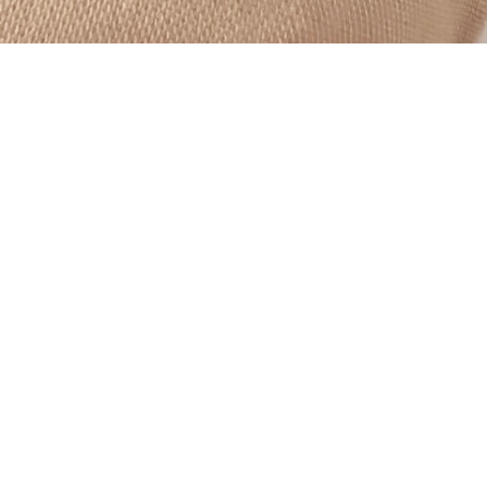
sarti anche...
Nude 50gr
Sculpting Nail Plate
Fiber 
Extender 30gr Warm
Whit
Pink