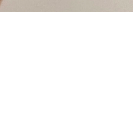
Coat Gel
e 15gr