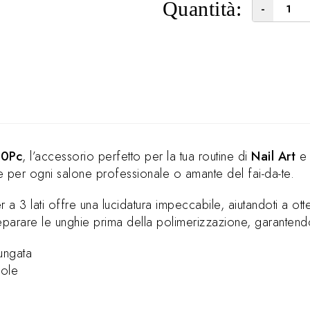
Quantità:
-
10Pc
, l’accessorio perfetto per la tua routine di
Nail Art
 per ogni salone professionale o amante del fai-da-te.
r a 3 lati offre una lucidatura impeccabile, aiutandoti a ott
preparare le unghie prima della polimerizzazione, garantend
ungata
vole