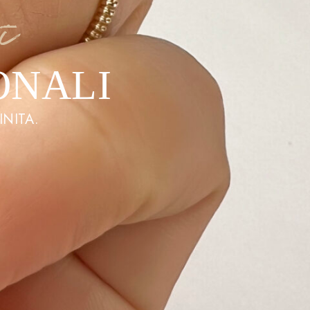
i
ONALI
INITA.