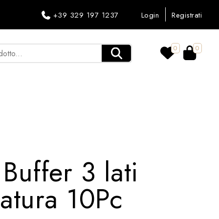
+39 329 197 1237
Login
Registrati
0
0
Buffer 3 lati
datura 10Pc