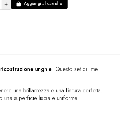
+
Aggiungi al carrello
e
ricostruzione unghie
. Questo set di lime
enere una brillantezza e una finitura perfetta.
o una superficie liscia e uniforme.