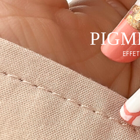
PIGM
EFFET