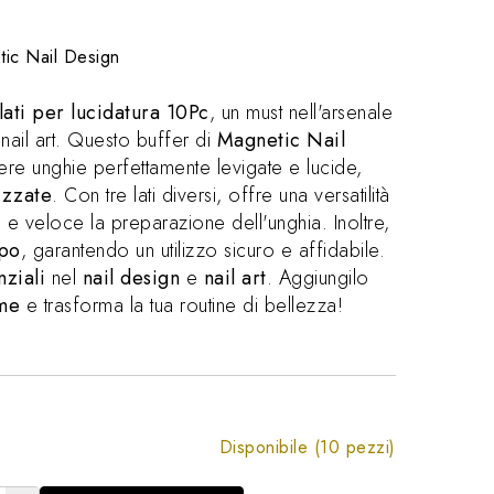
ic Nail Design
lati per lucidatura 10Pc
, un must nell'arsenale
 nail art. Questo buffer di
Magnetic Nail
ere unghie perfettamente levigate e lucide,
izzate
. Con tre lati diversi, offre una versatilità
 e veloce la preparazione dell'unghia. Inoltre,
tpo
, garantendo un utilizzo sicuro e affidabile.
nziali
nel
nail design
e
nail art
. Aggiungilo
ime
e trasforma la tua routine di bellezza!
Disponibile (10 pezzi)