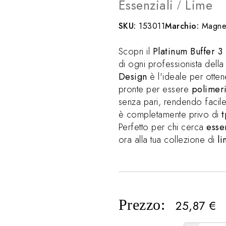
Essenziali
Lime
/
SKU:
153011
Marchio:
Magnet
Scopri il
Platinum Buffer 3 
di ogni professionista della
Design
è l'ideale per otten
pronte per essere
polimer
senza pari, rendendo facile
è completamente privo di
Perfetto per chi cerca
esse
ora alla tua collezione di
l
Prezzo:
25,87
€