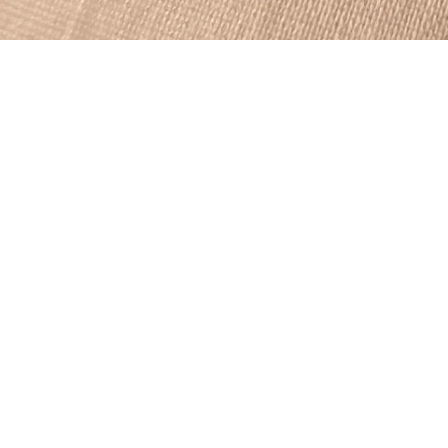
Potrebbero interes
Powergel Clear 30gr
Powergel 