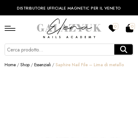
DISTRIBUTORE UFFICIALE MAGNETIC PER IL VENETO
0
0
Home
/
Shop
/
Essenziali
/
Saphire Nail File – Lima di metallo