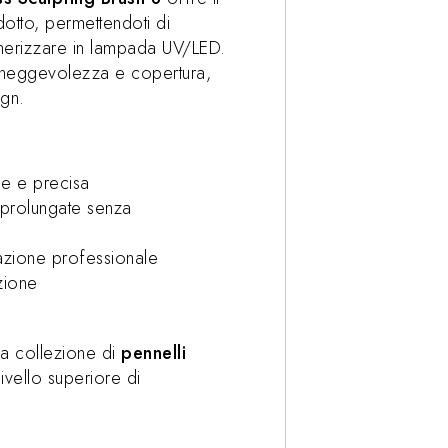
dotto, permettendoti di
limerizzare in lampada UV/LED.
 maneggevolezza e copertura,
ign.
me e precisa
prolungate senza
azione professionale
uzione
ua collezione di
pennelli
livello superiore di