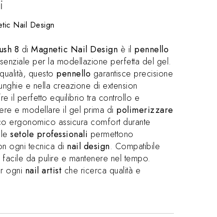
i
tic Nail Design
ush 8
di
Magnetic Nail Design
è il
pennello
enziale per la modellazione perfetta del gel.
qualità, questo
pennello
garantisce precisione
 unghie e nella creazione di extension
e il perfetto equilibrio tra controllo e
ere e modellare il gel prima di
polimerizzare
co ergonomico assicura comfort durante
 le
setole professionali
permettono
on ogni tecnica di
nail design
. Compatibile
, facile da pulire e mantenere nel tempo.
er ogni
nail artist
che ricerca qualità e