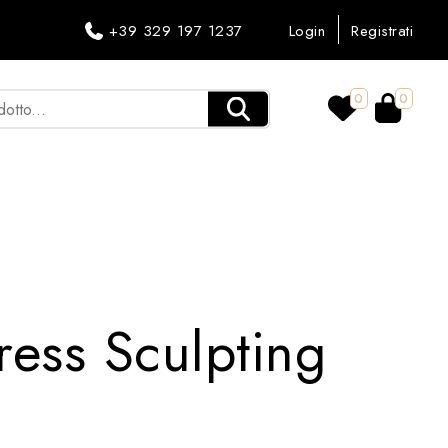
+39 329 197 1237
Login
Registrati
0
0
ess Sculpting