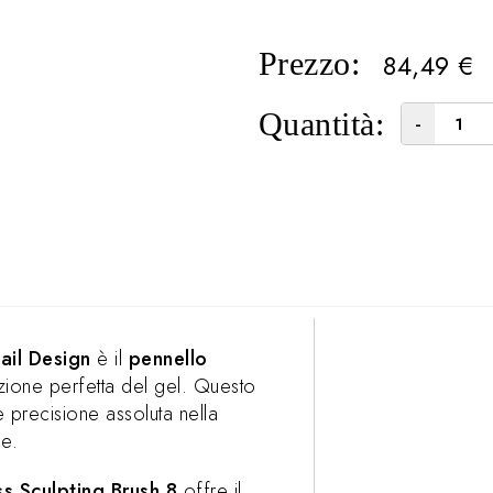
Prezzo:
84,49
€
Quantità:
-
ail Design
è il
pennello
azione perfetta del gel. Questo
e precisione assoluta nella
ie.
s Sculpting Brush 8
offre il