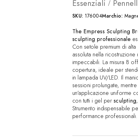
Essenziali
Pennell
/
SKU:
176004
Marchio:
Magne
The Empress Sculpting Br
sculpting professionale
ess
Con setole premium di alta 
assoluta nella ricostruzione
impeccabili. La misura 8 offr
copertura, ideale per stend
in lampada UV/LED. Il mani
sessioni prolungate, mentre
un'applicazione uniforme c
con tutti i gel per
sculpting
Strumento indispensabile p
performance professionali.