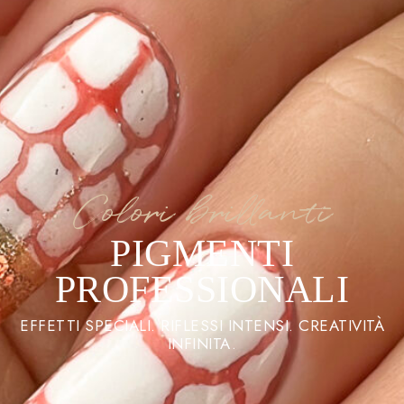
Colori brillanti
PIGMENTI
PROFESSIONALI
EFFETTI SPECIALI. RIFLESSI INTENSI. CREATIVITÀ
INFINITA.