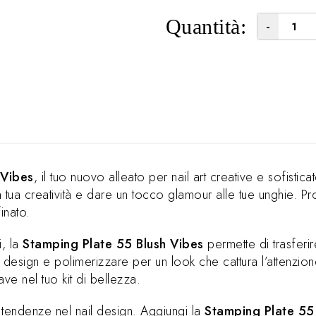
Quantità:
-
 Vibes
, il tuo nuovo alleato per nail art creative e sofistic
la tua creatività e dare un tocco glamour alle tue unghie. P
inato.
i, la
Stamping Plate 55 Blush Vibes
permette di trasferire
 il design e polimerizzare per un look che cattura l’attenzio
ave nel tuo kit di bellezza.
tendenze nel nail design. Aggiungi la
Stamping Plate 55