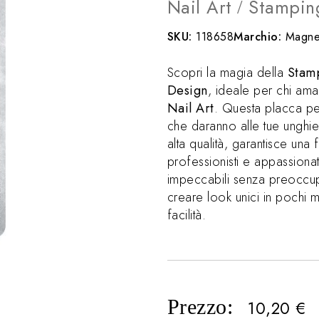
Nail Art
Stampin
/
SKU:
118658
Marchio:
Magnet
Scopri la magia della
Stamp
Design
, ideale per chi ama
Nail Art
. Questa placca p
che daranno alle tue unghie 
alta qualità, garantisce una f
professionisti e appassionati,
impeccabili senza preoccu
creare look unici in pochi m
facilità.
Prezzo:
10,20
€