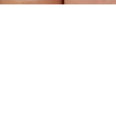
sarti anche...
 Plate
Stamping Plate La
Stampi
tric
Bohe'Me
We