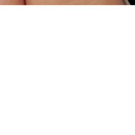
ng Plate
Stamp Plate Floral &
dding
Baroque