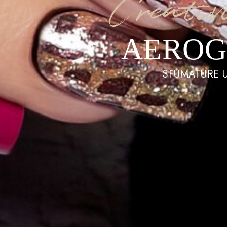
Creativ
AEROG
SFUMATURE U