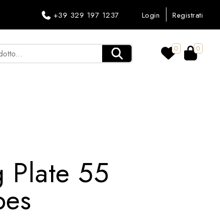
+39 329 197 1237
Login
Registrati
0
0
 Plate 55
bes