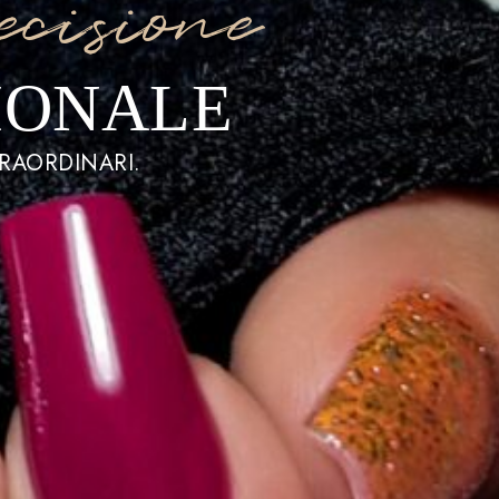
ecisione
IONALE
TRAORDINARI.