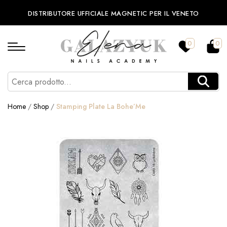
DISTRIBUTORE UFFICIALE MAGNETIC PER IL VENETO
0
0
Home
/
Shop
/
Stamping Plate La Bohe’Me