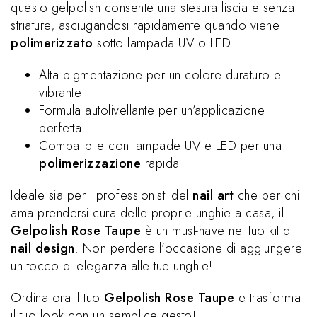
questo gelpolish consente una stesura liscia e senza
striature, asciugandosi rapidamente quando viene
polimerizzato
sotto lampada UV o LED.
Alta pigmentazione per un colore duraturo e
vibrante
Formula autolivellante per un’applicazione
perfetta
Compatibile con lampade UV e LED per una
polimerizzazione
rapida
Ideale sia per i professionisti del
nail art
che per chi
ama prendersi cura delle proprie unghie a casa, il
Gelpolish Rose Taupe
è un must-have nel tuo kit di
nail design
. Non perdere l’occasione di aggiungere
un tocco di eleganza alle tue unghie!
Ordina ora il tuo
Gelpolish Rose Taupe
e trasforma
il tuo look con un semplice gesto!