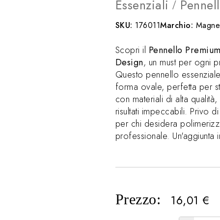
Essenziali
Pennell
/
SKU:
176011
Marchio:
Magnet
Scopri il
Pennello Premium 
Design
, un must per ogni p
Questo pennello essenziale 
forma ovale, perfetta per s
con materiali di alta qualit
risultati impeccabili. Privo 
per chi desidera polimerizza
professionale. Un'aggiunta in
Prezzo:
16,01
€