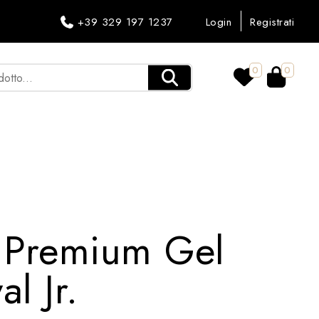
+39 329 197 1237
Login
Registrati
0
0
 Premium Gel
l Jr.