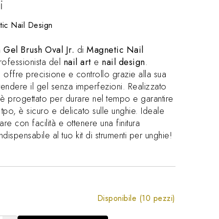
i
ic Nail Design
Gel Brush Oval Jr.
di
Magnetic Nail
rofessionista del
nail art
e
nail design
.
offre precisione e controllo grazie alla sua
tendere il gel senza imperfezioni. Realizzato
à, è progettato per durare nel tempo e garantire
di tpo, è sicuro e delicato sulle unghie. Ideale
re con facilità e ottenere una finitura
dispensabile al tuo kit di strumenti per unghie!
Disponibile (10 pezzi)