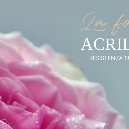
La fo
ACRI
RESISTENZA S