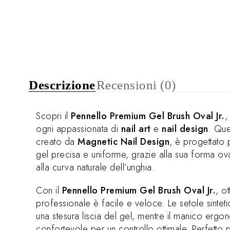
Descrizione
Recensioni (0)
Scopri il
Pennello Premium Gel Brush Oval Jr.
,
ogni appassionata di
nail art
e
nail design
. Que
creato da
Magnetic Nail Design
, è progettato 
gel precisa e uniforme, grazie alla sua forma ov
alla curva naturale dell’unghia.
Con il
Pennello Premium Gel Brush Oval Jr.
, o
professionale è facile e veloce. Le setole sinteti
una stesura liscia del gel, mentre il manico erg
confortevole per un controllo ottimale. Perfetto p