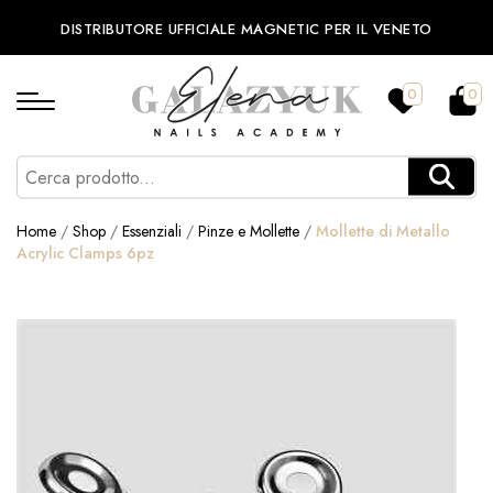
DISTRIBUTORE UFFICIALE MAGNETIC PER IL VENETO
0
0
Home
/
Shop
/
Essenziali
/
Pinze e Mollette
/
Mollette di Metallo
Acrylic Clamps 6pz