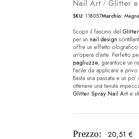
Nail Art
Glitter 
/
SKU:
118057
Marchio:
Magnet
Scopri il fascino del
Glitte
per un
nail design
scintilla
offre un effetto olografic
un'opera d'arte. Perfetto 
pagliuzze
, garantisce un r
Facile da applicare e privo d
Basta una passata e un po'
ottenere una tenuta impeccabi
Glitter Spray Nail Art
e st
Prezzo:
20,51
€