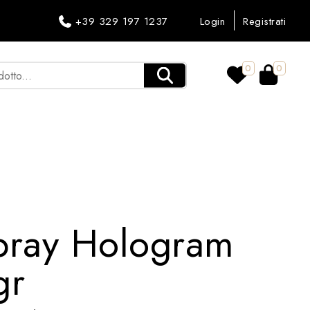
+39 329 197 1237
Login
Registrati
0
0
Spray Hologram
gr