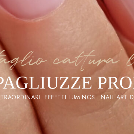
aglio cattura 
 PAGLIUZZE PRO
 STRAORDINARI. EFFETTI LUMINOSI. NAIL ART D