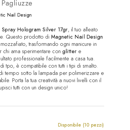
e Pagliuzze
ic Nail Design
r Spray Hologram Silver 17gr
, il tuo alleato
nte. Questo prodotto di
Magnetic Nail Design
o mozzafiato, trasformando ogni manicure in
per chi ama sperimentare con
glitter
e
isultato professionale facilmente a casa tua.
i tpo, è compatibile con tutti i tipi di smalto.
 di tempo sotto la lampada per polimerizzare e
le. Porta la tua creatività a nuovi livelli con il
upisci tutti con un design unico!
Disponibile (10 pezzi)