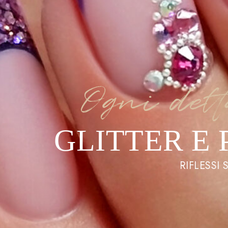
Ogni dett
GLITTER E
RIFLESSI