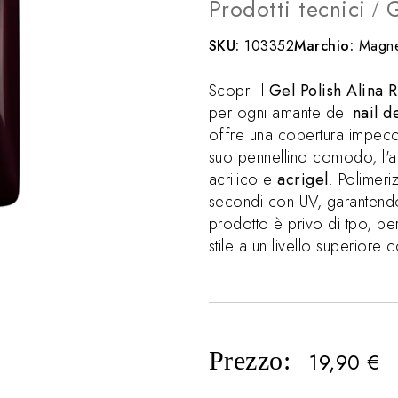
Prodotti tecnici
G
/
SKU:
103352
Marchio:
Magne
Scopri il
Gel Polish Alina 
per ogni amante del
nail d
offre una copertura impecca
suo pennellino comodo, l'ap
acrilico e
acrigel
. Polimer
secondi con UV, garantendo ri
prodotto è privo di tpo, per
stile a un livello superiore c
Prezzo:
19,90
€