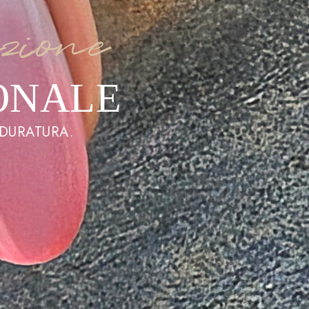
zione
ONALE
 DURATURA.