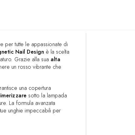
ve per tutte le appassionate di
netic Nail Design
è la scelta
aturo. Grazie alla sua
alta
enere un rosso vibrante che
arantisce una copertura
imerizzare
sotto la lampada
ure. La formula avanzata
tue unghie impeccabili per