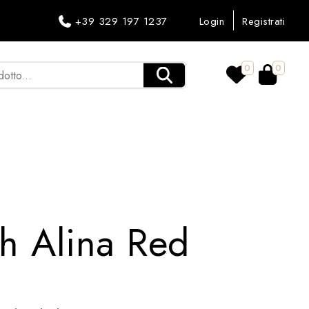
+39 329 197 1237
Login
Registrati
0
0
sh Alina Red