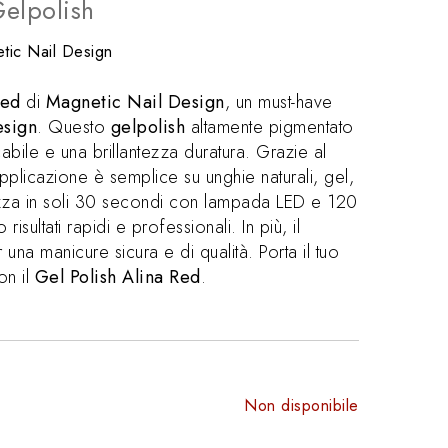
elpolish
tic Nail Design
Red
di
Magnetic Nail Design
, un must-have
esign
. Questo
gelpolish
altamente pigmentato
bile e una brillantezza duratura. Grazie al
plicazione è semplice su unghie naturali, gel,
izza in soli 30 secondi con lampada LED e 120
sultati rapidi e professionali. In più, il
 una manicure sicura e di qualità. Porta il tuo
on il
Gel Polish Alina Red
.
Non disponibile