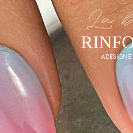
La b
RINF
ADESIONE 