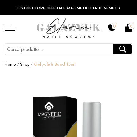
DISTRIBUTORE UFFICIALE MAGNETIC PER IL VENETO
0
0
Home
/
Shop
/
Gelpolish Bond 15ml