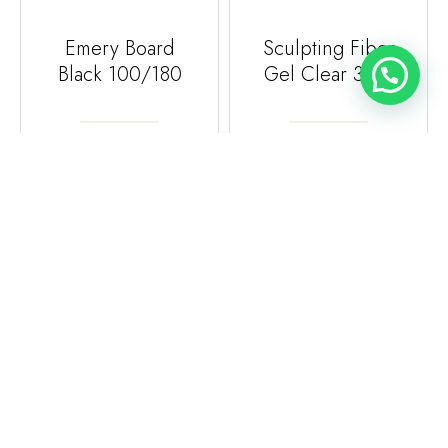
Emery Board
Sculpting Fiber
Black 100/180
Gel Clear 30gr
Magnetic Nail Design
Magnetic Nail Design
140061a
104144
€0,65
€39,00
Emery Board
Powergel
100/180 10pz
Extender 50gr
Magnetic Nail Design
Magnetic Nail Design