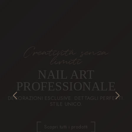
Creatività senza
Prodotti Professionali
limiti
PRODOTTI TECNICI
NAIL ART
PROFESSIONALI
PROFESSIONALE
AFFIDABILITÀ. ADESIONE PERFETTA. MASSIMA
DECORAZIONI ESCLUSIVE. DETTAGLI PERFETTI.
DURATA. RISULTATI IMPECCABILI.
STILE UNICO.
Scopri tutti i prodotti
Scopri tutti i prodotti