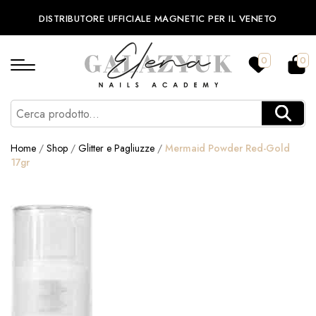
DISTRIBUTORE UFFICIALE MAGNETIC PER IL VENETO
0
0
Home
/
Shop
/
Glitter e Pagliuzze
/
Mermaid Powder Red-Gold
17gr