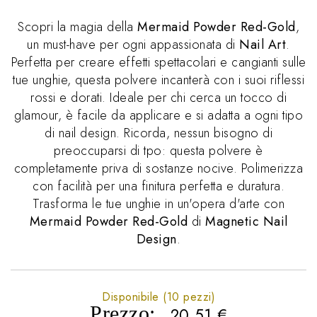
Scopri la magia della
Mermaid Powder Red-Gold
,
un must-have per ogni appassionata di
Nail Art
.
Perfetta per creare effetti spettacolari e cangianti sulle
tue unghie, questa polvere incanterà con i suoi riflessi
rossi e dorati. Ideale per chi cerca un tocco di
glamour, è facile da applicare e si adatta a ogni tipo
di nail design. Ricorda, nessun bisogno di
preoccuparsi di tpo: questa polvere è
completamente priva di sostanze nocive. Polimerizza
con facilità per una finitura perfetta e duratura.
Trasforma le tue unghie in un'opera d'arte con
Mermaid Powder Red-Gold
di
Magnetic Nail
Design
.
Disponibile (10 pezzi)
Prezzo:
20,51
€